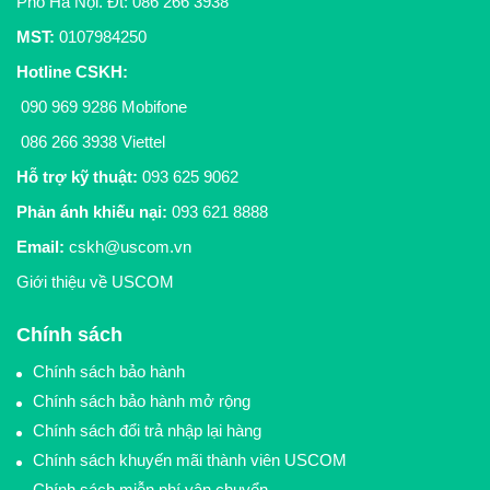
Phố Hà Nội. Đt:
086 266 3938
MST:
0107984250
Hotline CSKH
:
090 969 9286
Mobifone
086 266 3938
Viettel
Hỗ trợ kỹ thuật:
093 625 9062
Phản ánh khiếu nại:
093 621 8888
Email:
cskh@uscom.vn
Giới thiệu về USCOM
Chính sách
Chính sách bảo hành
Chính sách bảo hành mở rộng
Chính sách đổi trả nhập lại hàng
Chính sách khuyến mãi thành viên USCOM
Chính sách miễn phí vận chuyển