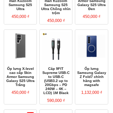
màn Kuzoom
màn Kuzoom
Armor Samsung
Samsung S25
Samsung S25
Galaxy S25 Ultra
Ultra
Ultra Chống nhìn
Đen
trộm
450,000
₫
450,000
₫
450,000
₫
Ốp lưng X-level
Cáp 9FIT
Ốp lưng
cao cấp Skin
Supreme USB-C
Samsung Galaxy
Armor Samsung
to USB-C
Z Fold7 chính
Galaxy S25 Ultra
(USB3.2 up to
hãng with
Trắng
20Gbps – PD
magsafe
240W – 4K –
450,000
₫
1,132,000
₫
LCD) 1M Black
590,000
₫