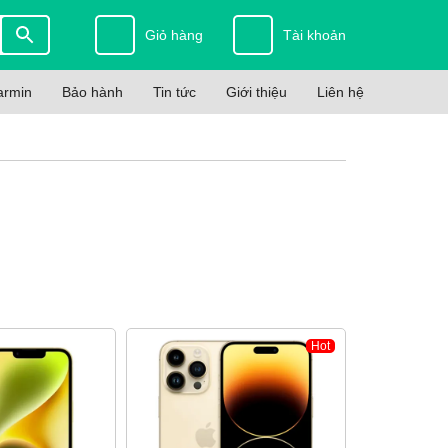
Giỏ hàng
Tài khoản
armin
Bảo hành
Tin tức
Giới thiệu
Liên hệ
Hot