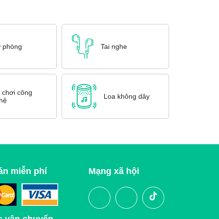
ự phòng
Tai nghe
 chơi công
Loa không dây
hệ
án miễn phí
Mạng xã hội
c vận chuyển