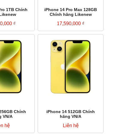
Pro 1TB Chính
iPhone 14 Pro Max 128GB
Likenew
Chính hãng Likenew
90,000
₫
17,590,000
₫
 256GB Chính
iPhone 14 512GB Chính
g VN/A
hãng VN/A
ên hệ
Liên hệ