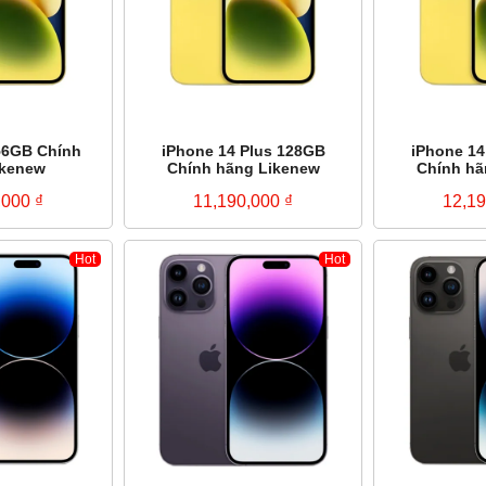
56GB Chính
iPhone 14 Plus 128GB
iPhone 14
ikenew
Chính hãng Likenew
Chính hã
,000
₫
11,190,000
₫
12,1
Hot
Hot