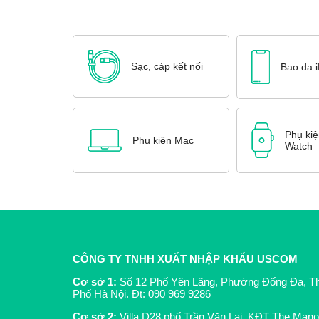
Sạc, cáp kết nối
Bao da 
Phụ kiệ
Phụ kiện Mac
Watch
CÔNG TY TNHH XUẤT NHẬP KHẨU USCOM
Cơ sở 1:
Số 12 Phố Yên Lãng, Phường Đống Đa, T
Phố Hà Nội. Đt:
090 969 9286
Cơ sở 2:
Villa D28 phố Trần Văn Lai, KĐT The Mano