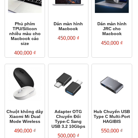
Phủ phím
Dán màn hình
Dán màn hình
TPU/Silicon
Macbook
JRC cho
nhiều màu cho
Macbook
450,000
₫
Macbook các
450,000
₫
size
400,000
₫
Chuột không dây
Adapter OTG
Hub Chuyển USB
Xiaomi Mi Dual
Chuyển Đổi
Type C Multi-Port
Mode Wireless
Type-C Sang
HAGIBIS
USB 3.2 10Gbps
490,000
₫
550,000
₫
500,000
₫