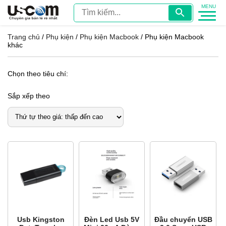
Trang chủ
/
Phụ kiện
/
Phụ kiện Macbook
/ Phụ kiện Macbook
khác
Chọn theo tiêu chí:
Sắp xếp theo
Usb Kingston
Đèn Led Usb 5V
Đầu chuyển USB