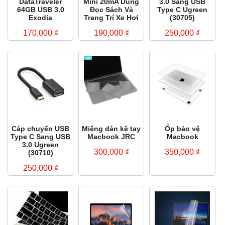
DataTraveler
Mini 20mA Dùng
3.0 Sang USB
64GB USB 3.0
Đọc Sách Và
Type C Ugreen
Exodia
Trang Trí Xe Hơi
(30705)
170,000
₫
190,000
₫
250,000
₫
Cáp chuyển USB
Miếng dán kê tay
Ốp bảo vệ
Type C Sang USB
Macbook JRC
Macbook
3.0 Ugreen
300,000
₫
350,000
₫
(30710)
250,000
₫