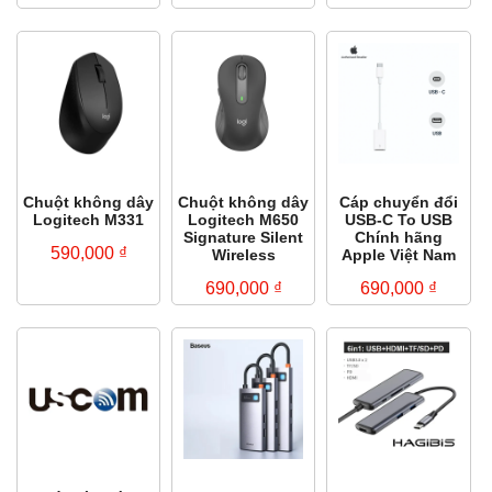
Chuột không dây
Chuột không dây
Cáp chuyển đổi
Logitech M331
Logitech M650
USB-C To USB
Signature Silent
Chính hãng
590,000
₫
Wireless
Apple Việt Nam
690,000
₫
690,000
₫