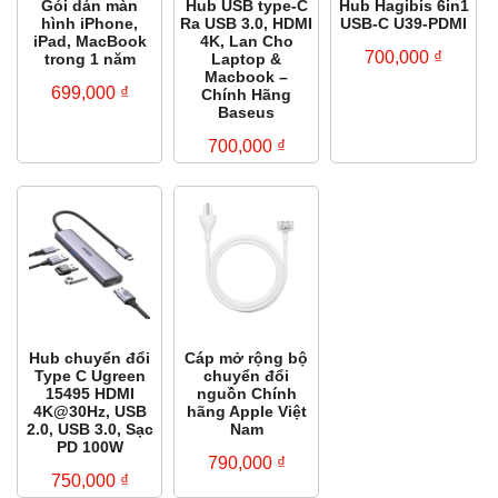
Gói dán màn
Hub USB type-C
Hub Hagibis 6in1
hình iPhone,
Ra USB 3.0, HDMI
USB-C U39-PDMI
iPad, MacBook
4K, Lan Cho
700,000
₫
trong 1 năm
Laptop &
Macbook –
699,000
₫
Chính Hãng
Baseus
700,000
₫
Hub chuyển đổi
Cáp mở rộng bộ
Type C Ugreen
chuyển đổi
15495 HDMI
nguồn Chính
4K@30Hz, USB
hãng Apple Việt
2.0, USB 3.0, Sạc
Nam
PD 100W
790,000
₫
750,000
₫