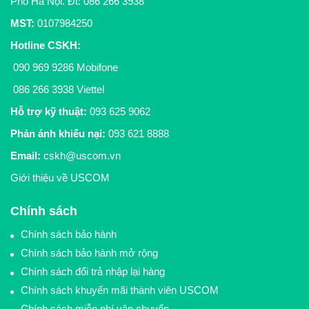
Phố Hà Nội. Đt:
086 266 3938
MST:
0107984250
Hotline CSKH
:
090 969 9286
Mobifone
086 266 3938
Viettel
Hỗ trợ kỹ thuật:
093 625 9062
Phản ánh khiếu nại:
093 621 8888
Email:
cskh@uscom.vn
Giới thiệu về USCOM
Chính sách
Chính sách bảo hành
Chính sách bảo hành mở rộng
Chính sách đổi trả nhập lại hàng
Chính sách khuyến mãi thành viên USCOM
Chính sách miễn phí vận chuyển