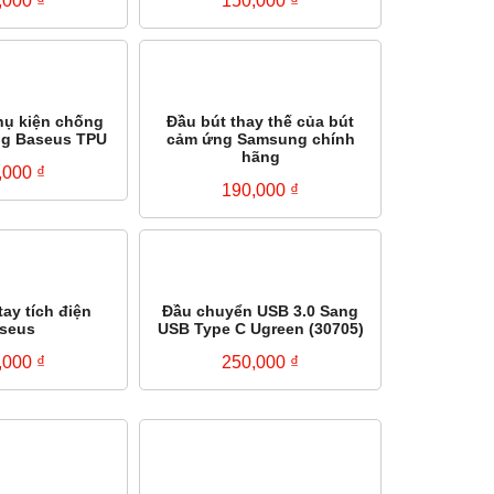
,000
₫
150,000
₫
hụ kiện chống
Đầu bút thay thế của bút
ng Baseus TPU
cảm ứng Samsung chính
hãng
,000
₫
190,000
₫
ay tích điện
Đầu chuyển USB 3.0 Sang
seus
USB Type C Ugreen (30705)
,000
₫
250,000
₫