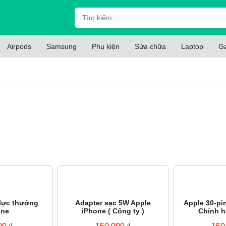
Airpods
Samsung
Phụ kiện
Sửa chữa
Laptop
G
lực thường
Adapter sạc 5W Apple
Apple 30-pi
one
iPhone ( Công ty )
Chính h