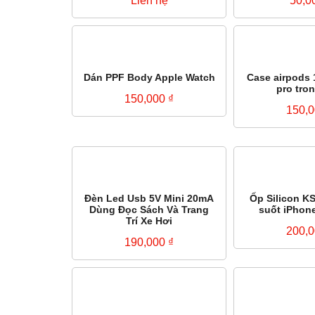
Liên hệ
50,0
Dán PPF Body Apple Watch
Case airpods 
pro tro
150,000
₫
150,
Đèn Led Usb 5V Mini 20mA
Ốp Silicon K
Dùng Đọc Sách Và Trang
suốt iPhone
Trí Xe Hơi
200,
190,000
₫