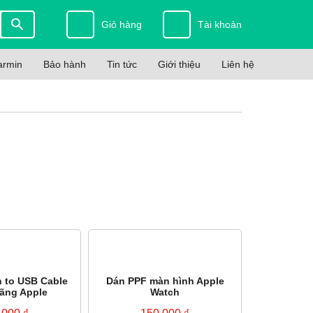
Giỏ hàng
Tài khoản
armin
Bảo hành
Tin tức
Giới thiệu
Liên hệ
n to USB Cable
Dán PPF màn hình Apple
ãng Apple
Watch