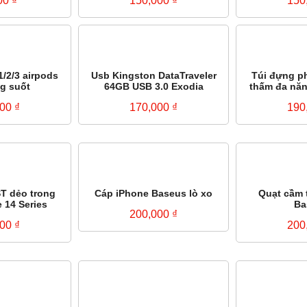
00
₫
150,000
₫
150
1/2/3 airpods
Usb Kingston DataTraveler
Túi đựng p
ng suốt
64GB USB 3.0 Exodia
thấm đa nă
000
₫
170,000
₫
190
ST dẻo trong
Cáp iPhone Baseus lò xo
Quạt cầm t
 14 Series
Ba
200,000
₫
000
₫
200