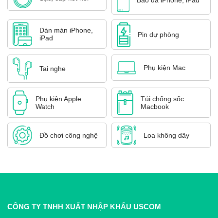
Bao da iPhone, iPad
Dán màn iPhone,
Pin dự phòng
iPad
Phụ kiện Mac
Tai nghe
Phụ kiện Apple
Túi chống sốc
Watch
Macbook
Đồ chơi công nghệ
Loa không dây
CÔNG TY TNHH XUẤT NHẬP KHẨU USCOM