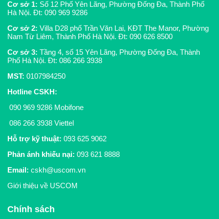
Cơ sở 1:
Số 12 Phố Yên Lãng, Phường Đống Đa, Thành Phố
Hà Nội. Đt:
090 969 9286
Cơ sở 2:
Villa D28 phố Trần Văn Lai, KĐT The Manor, Phường
Nam Từ Liêm, Thành Phố Hà Nội. Đt:
090 626 8500
Cơ sở 3:
Tầng 4, số 15 Yên Lãng, Phường Đống Đa, Thành
Phố Hà Nội. Đt:
086 266 3938
MST:
0107984250
Hotline CSKH
:
090 969 9286
Mobifone
086 266 3938
Viettel
Hỗ trợ kỹ thuật:
093 625 9062
Phản ánh khiếu nại:
093 621 8888
Email:
cskh@uscom.vn
Giới thiệu về USCOM
Chính sách