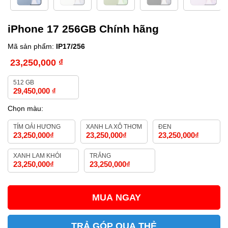
iPhone 17 256GB Chính hãng
Mã sản phẩm:
IP17/256
23,250,000
₫
512 GB
29,450,000
₫
Chọn màu:
TÍM OẢI HƯƠNG
XANH LA XÔ THƠM
ĐEN
23,250,000
₫
23,250,000
₫
23,250,000
₫
XANH LAM KHÓI
TRẮNG
23,250,000
₫
23,250,000
₫
MUA NGAY
TRẢ GÓP QUA THẺ