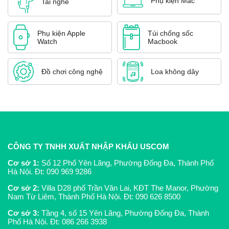
Phụ kiện Mac
Tai nghe
Phụ kiện Apple
Túi chống sốc
Watch
Macbook
Đồ chơi công nghệ
Loa không dây
CÔNG TY TNHH XUẤT NHẬP KHẨU USCOM
Cơ sở 1:
Số 12 Phố Yên Lãng, Phường Đống Đa, Thành Phố
Hà Nội. Đt:
090 969 9286
Cơ sở 2:
Villa D28 phố Trần Văn Lai, KĐT The Manor, Phường
Nam Từ Liêm, Thành Phố Hà Nội. Đt:
090 626 8500
Cơ sở 3:
Tầng 4, số 15 Yên Lãng, Phường Đống Đa, Thành
Phố Hà Nội. Đt:
086 266 3938